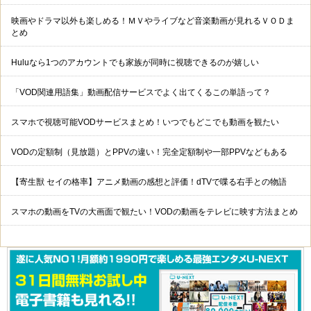
映画やドラマ以外も楽しめる！ＭＶやライブなど音楽動画が見れるＶＯＤま
とめ
Huluなら1つのアカウントでも家族が同時に視聴できるのが嬉しい
「VOD関連用語集」動画配信サービスでよく出てくるこの単語って？
スマホで視聴可能VODサービスまとめ！いつでもどこでも動画を観たい
VODの定額制（見放題）とPPVの違い！完全定額制や一部PPVなどもある
【寄生獣 セイの格率】アニメ動画の感想と評価！dTVで喋る右手との物語
スマホの動画をTVの大画面で観たい！VODの動画をテレビに映す方法まとめ